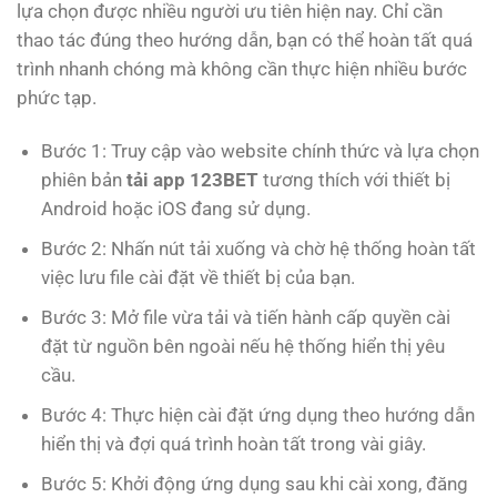
lựa chọn được nhiều người ưu tiên hiện nay. Chỉ cần
thao tác đúng theo hướng dẫn, bạn có thể hoàn tất quá
trình nhanh chóng mà không cần thực hiện nhiều bước
phức tạp.
Bước 1: Truy cập vào website chính thức và lựa chọn
phiên bản
tải app 123BET
tương thích với thiết bị
Android hoặc iOS đang sử dụng.
Bước 2: Nhấn nút tải xuống và chờ hệ thống hoàn tất
việc lưu file cài đặt về thiết bị của bạn.
Bước 3: Mở file vừa tải và tiến hành cấp quyền cài
đặt từ nguồn bên ngoài nếu hệ thống hiển thị yêu
cầu.
Bước 4: Thực hiện cài đặt ứng dụng theo hướng dẫn
hiển thị và đợi quá trình hoàn tất trong vài giây.
Bước 5: Khởi động ứng dụng sau khi cài xong, đăng