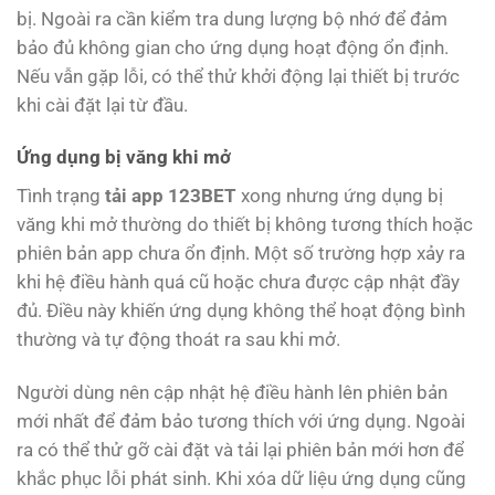
bị. Ngoài ra cần kiểm tra dung lượng bộ nhớ để đảm
bảo đủ không gian cho ứng dụng hoạt động ổn định.
Nếu vẫn gặp lỗi, có thể thử khởi động lại thiết bị trước
khi cài đặt lại từ đầu.
Ứng dụng bị văng khi mở
Tình trạng
tải app 123BET
xong nhưng ứng dụng bị
văng khi mở thường do thiết bị không tương thích hoặc
phiên bản app chưa ổn định. Một số trường hợp xảy ra
khi hệ điều hành quá cũ hoặc chưa được cập nhật đầy
đủ. Điều này khiến ứng dụng không thể hoạt động bình
thường và tự động thoát ra sau khi mở.
Người dùng nên cập nhật hệ điều hành lên phiên bản
mới nhất để đảm bảo tương thích với ứng dụng. Ngoài
ra có thể thử gỡ cài đặt và tải lại phiên bản mới hơn để
khắc phục lỗi phát sinh. Khi xóa dữ liệu ứng dụng cũng