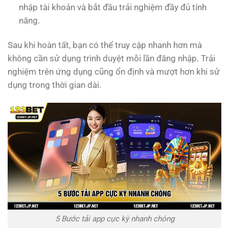
nhập tài khoản và bắt đầu trải nghiệm đầy đủ tính
năng.
Sau khi hoàn tất, bạn có thể truy cập nhanh hơn mà
không cần sử dụng trình duyệt mỗi lần đăng nhập. Trải
nghiệm trên ứng dụng cũng ổn định và mượt hơn khi sử
dụng trong thời gian dài.
5 Bước tải app cực kỳ nhanh chóng