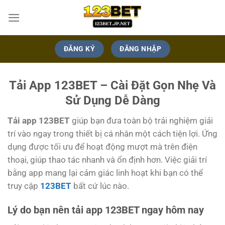
Bỏ
qua
nội
dung
ĐĂNG KÝ
ĐĂNG NHẬP
Tải App 123BET – Cài Đặt Gọn Nhẹ Và
Sử Dụng Dễ Dàng
Tải app 123BET
giúp bạn đưa toàn bộ trải nghiệm giải
trí vào ngay trong thiết bị cá nhân một cách tiện lợi. Ứng
dụng được tối ưu để hoạt động mượt mà trên điện
thoại, giúp thao tác nhanh và ổn định hơn. Việc giải trí
bằng app mang lại cảm giác linh hoạt khi bạn có thể
truy cập
123BET
bất cứ lúc nào.
Lý do bạn nên tải app 123BET ngay hôm nay