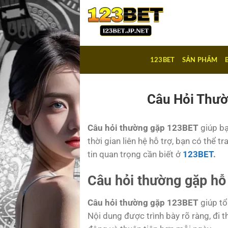
Bỏ
qua
nội
dung
123BET
SẢN PHẨM
Câu Hỏi Thườ
Câu hỏi thường gặp 123BET
giúp bạ
thời gian liên hệ hỗ trợ, bạn có thể
tin quan trọng cần biết ở
123BET
.
Câu hỏi thường gặp hỗ 
Câu hỏi thường gặp 123BET
giúp tổ
Nội dung được trình bày rõ ràng, đi t