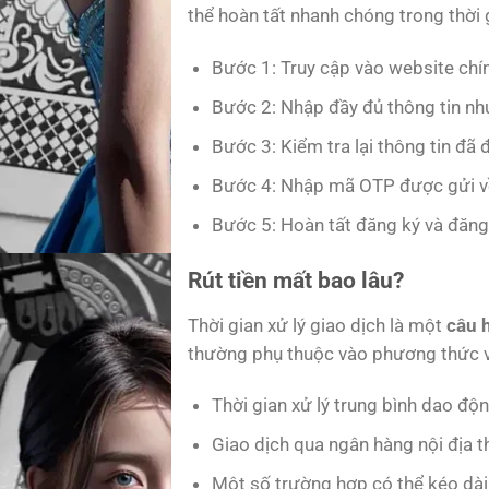
thể hoàn tất nhanh chóng trong thời 
Bước 1: Truy cập vào website chí
Bước 2: Nhập đầy đủ thông tin như
Bước 3: Kiểm tra lại thông tin đã
Bước 4: Nhập mã OTP được gửi về 
Bước 5: Hoàn tất đăng ký và đăng
Rút tiền mất bao lâu?
Thời gian xử lý giao dịch là một
câu 
thường phụ thuộc vào phương thức và
Thời gian xử lý trung bình dao độ
Giao dịch qua ngân hàng nội địa 
Một số trường hợp có thể kéo dài 