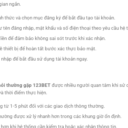
gian ngắn.
nh thức và chọn mục đăng ký để bắt đầu tạo tài khoản.
 tên đăng nhập, mật khẩu và số điện thoại theo yêu cầu hệ 
 điền để đảm bảo không sai sót trước khi xác nhận.
thiết bị để hoàn tất bước xác thực bảo mật.
 nhập để bắt đầu sử dụng tài khoản ngay.
hỏi thường gặp 123BET
được nhiều người quan tâm khi sử d
 thời điểm thực hiện.
ng từ 1-5 phút đối với các giao dịch thông thường.
thường được xử lý nhanh hơn trong các khung giờ ổn định.
hơn khi hệ thống cần kiểm tra hoặc xác nhận thông tin.