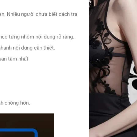
ian. Nhiều người chưa biết cách tra
heo từng nhóm nội dung rõ ràng.
hanh nội dung cần thiết.
uan tâm nhất.
.
nh chóng hơn.