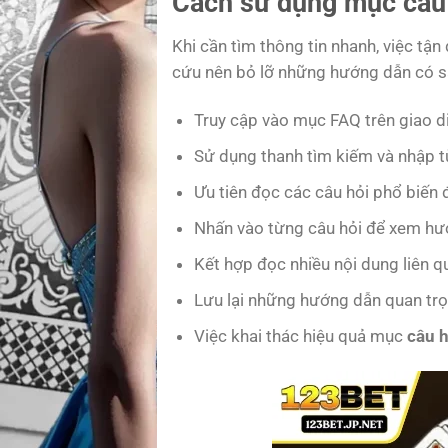
Cách sử dụng mục câu
Khi cần tìm thông tin nhanh, việc tận
cứu nên bỏ lỡ những hướng dẫn có s
Truy cập vào mục FAQ trên giao d
Sử dụng thanh tìm kiếm và nhập t
Ưu tiên đọc các câu hỏi phổ biến 
Nhấn vào từng câu hỏi để xem hướng
Kết hợp đọc nhiều nội dung liên qu
Lưu lại những hướng dẫn quan trọn
Việc khai thác hiệu quả mục
câu 