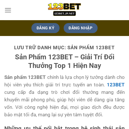
Bỏ
qua
nội
dung
ĐĂNG KÝ
ĐĂNG NHẬP
LƯU TRỮ DANH MỤC:
SẢN PHẨM 123BET
Sản Phẩm 123BET – Giải Trí Đổi
Thưởng Top 1 Hiện Nay
Sản phẩm 123BET
chính là lựa chọn lý tưởng dành cho
hội viên yêu thích giải trí trực tuyến an toàn.
123BET
cung cấp đa dạng trò chơi đổi thưởng mang đến
khuyến mãi phong phú, giúp hội viên dễ dàng gia tăng
vốn. Với công nghệ hiện đại, mọi giao dịch đều được
bảo mật tối đa, mang lại sự yên tâm tuyệt đối.
Những ưu thế nổi bật trong hệ sinh thái sản