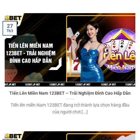
27
Th3
Tiến Lên Miền Nam 123BET – Trải Nghiệm Đỉnh Cao Hấp Dẫn
Tiến lên miền Nam 123BET đang trở thành lựa chọn hàng đầu
của người chơi [...]