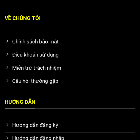
VỀ CHÚNG TÔI
Chính sách bảo mật
Điều khoản sử dụng
Miễn trừ trách nhiệm
Câu hỏi thường gặp
HƯỚNG DẪN
Hướng dẫn đăng ký
Hướng dẫn đăng nhập