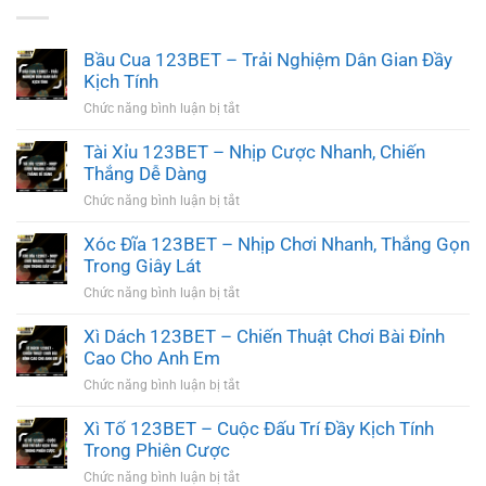
Bầu Cua 123BET – Trải Nghiệm Dân Gian Đầy
Kịch Tính
Chức năng bình luận bị tắt
ở
Bầu
Cua
Tài Xỉu 123BET – Nhịp Cược Nhanh, Chiến
123BET
Thắng Dễ Dàng
–
Chức năng bình luận bị tắt
ở
Trải
Tài
Nghiệm
Xỉu
Xóc Đĩa 123BET – Nhịp Chơi Nhanh, Thắng Gọn
Dân
123BET
Trong Giây Lát
Gian
–
Đầy
Chức năng bình luận bị tắt
ở
Nhịp
Kịch
Xóc
Cược
Tính
Đĩa
Xì Dách 123BET – Chiến Thuật Chơi Bài Đỉnh
Nhanh,
123BET
Cao Cho Anh Em
Chiến
–
Thắng
Chức năng bình luận bị tắt
ở
Nhịp
Dễ
Xì
Chơi
Dàng
Dách
Xì Tố 123BET – Cuộc Đấu Trí Đầy Kịch Tính
Nhanh,
123BET
Trong Phiên Cược
Thắng
–
Gọn
Chức năng bình luận bị tắt
ở
Chiến