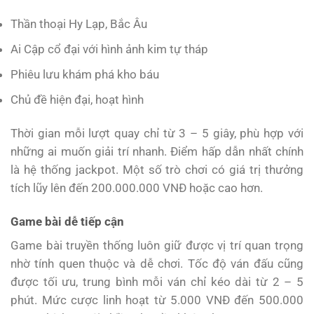
Thần thoại Hy Lạp, Bắc Âu
Ai Cập cổ đại với hình ảnh kim tự tháp
Phiêu lưu khám phá kho báu
Chủ đề hiện đại, hoạt hình
Thời gian mỗi lượt quay chỉ từ 3 – 5 giây, phù hợp với
những ai muốn giải trí nhanh. Điểm hấp dẫn nhất chính
là hệ thống jackpot. Một số trò chơi có giá trị thưởng
tích lũy lên đến 200.000.000 VNĐ hoặc cao hơn.
Game bài dễ tiếp cận
Game bài truyền thống luôn giữ được vị trí quan trọng
nhờ tính quen thuộc và dễ chơi. Tốc độ ván đấu cũng
được tối ưu, trung bình mỗi ván chỉ kéo dài từ 2 – 5
phút. Mức cược linh hoạt từ 5.000 VNĐ đến 500.000