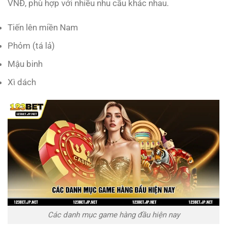
VNĐ, phù hợp với nhiều nhu cầu khác nhau.
Tiến lên miền Nam
Phỏm (tá lả)
Mậu binh
Xì dách
Các danh mục game hàng đầu hiện nay