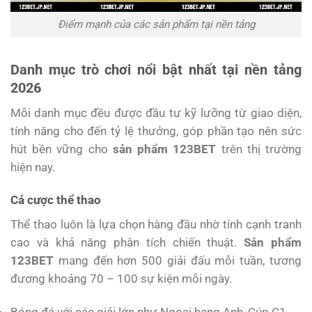
Điểm mạnh của các sản phẩm tại nền tảng
Danh mục trò chơi nổi bật nhất tại nền tảng
2026
Mỗi danh mục đều được đầu tư kỹ lưỡng từ giao diện,
tính năng cho đến tỷ lệ thưởng, góp phần tạo nên sức
hút bền vững cho
sản phẩm 123BET
trên thị trường
hiện nay.
Cá cược thể thao
Thể thao luôn là lựa chọn hàng đầu nhờ tính cạnh tranh
cao và khả năng phân tích chiến thuật.
Sản phẩm
123BET
mang đến hơn 500 giải đấu mỗi tuần, tương
đương khoảng 70 – 100 sự kiện mỗi ngày.
Bóng đá với các giải lớn như Ngoại hạng Anh, Cúp C1.