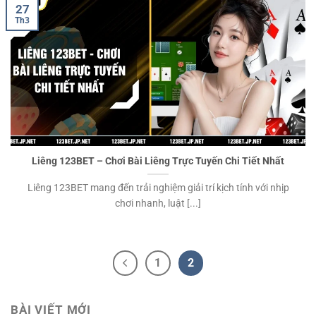
27
Th3
Liêng 123BET – Chơi Bài Liêng Trực Tuyến Chi Tiết Nhất
Liêng 123BET mang đến trải nghiệm giải trí kịch tính với nhịp
chơi nhanh, luật [...]
1
2
BÀI VIẾT MỚI