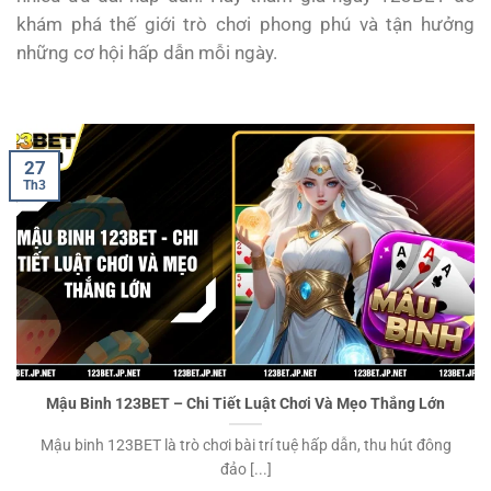
khám phá thế giới trò chơi phong phú và tận hưởng
những cơ hội hấp dẫn mỗi ngày.
27
Th3
Mậu Binh 123BET – Chi Tiết Luật Chơi Và Mẹo Thắng Lớn
Mậu binh 123BET là trò chơi bài trí tuệ hấp dẫn, thu hút đông
đảo [...]